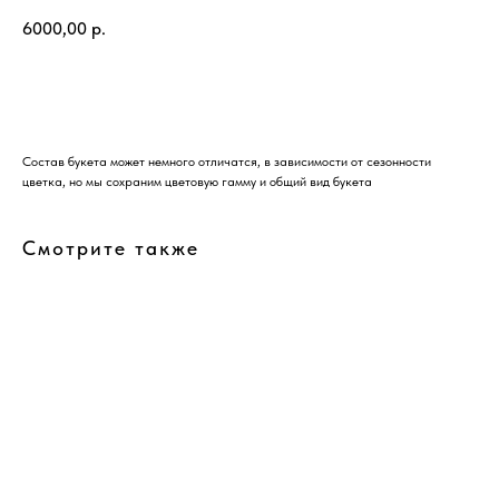
6000,00
р.
Купить
Состав букета может немного отличатся, в зависимости от сезонности
цветка, но мы сохраним цветовую гамму и общий вид букета
Смотрите также